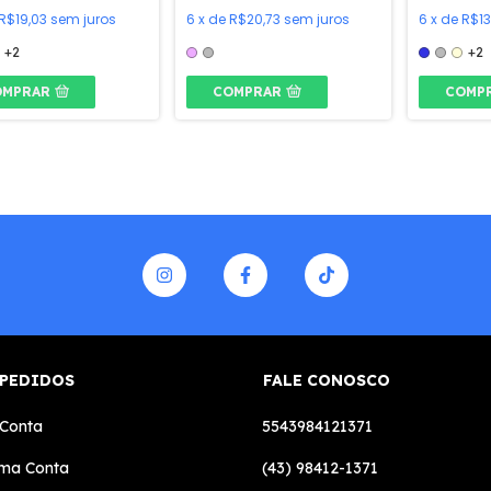
R$19,03
sem juros
6
x
de
R$20,73
sem juros
6
x
de
R$13
+2
+2
OMPRAR
COMPRAR
COMP
 PEDIDOS
FALE CONOSCO
 Conta
5543984121371
uma Conta
(43) 98412-1371