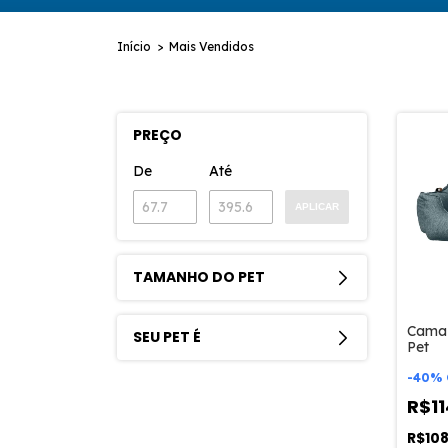
Início
>
Mais Vendidos
PREÇO
De
Até
APLICAR
TAMANHO DO PET
Cama
SEU PET É
Pet
-
40
%
R$1
R$10