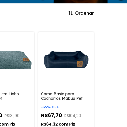
Ordenar
 em Linho
Cama Basic para
t
Cachorros Mabuu Pet
-
35
%
OFF
20
R$67,70
R$131,90
R$104,20
com
Pix
R$64,32
com
Pix