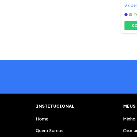
6
x
de
C
INSTITUCIONAL
MEUS
Home
Minha
Quem Somos
Criar 