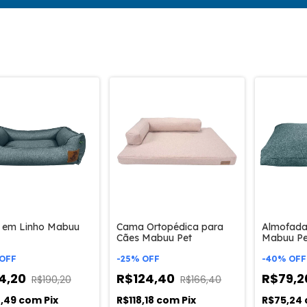
 em Linho Mabuu
Cama Ortopédica para
Almofada
Cães Mabuu Pet
Mabuu Pe
OFF
-
25
%
OFF
-
40
%
OFF
14,20
R$124,40
R$79,
R$190,20
R$166,40
8,49
com
Pix
R$118,18
com
Pix
R$75,24