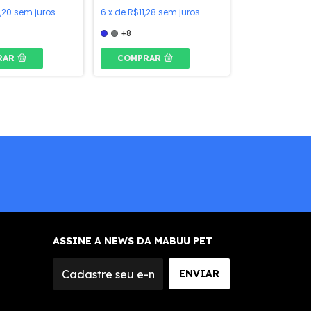
,20
sem juros
6
x
de
R$11,28
sem juros
+8
RAR
COMPRAR
ASSINE A NEWS DA MABUU PET