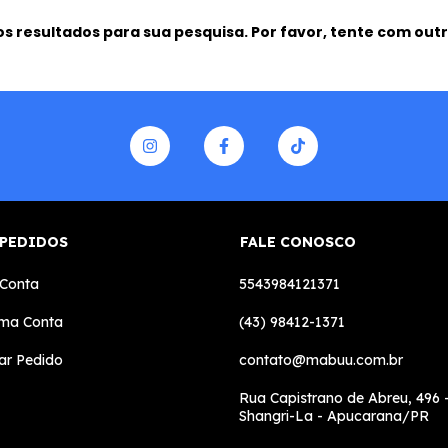
 resultados para sua pesquisa. Por favor, tente com outro
 PEDIDOS
FALE CONOSCO
 Conta
5543984121371
uma Conta
(43) 98412-1371
ar Pedido
contato@mabuu.com.br
Rua Capistrano de Abreu, 496 -
Shangri-La - Apucarana/PR