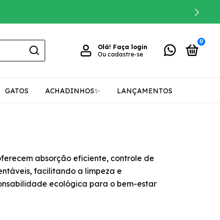
0
Olá!
Faça login
Ou cadastre-se
GATOS
ACHADINHOS✨
LANÇAMENTOS
ferecem absorção eficiente, controle de
ntáveis, facilitando a limpeza e
onsabilidade ecológica para o bem-estar