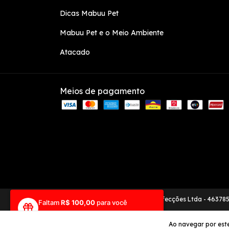
Dicas Mabuu Pet
Mabuu Pet e o Meio Ambiente
Atacado
Meios de pagamento
Copyright Mabuu Pet | Mabuu Confecções Ltda - 463785
Faltam
R$ 100,00
para você
desbloquear seu 1º brinde!
Ao navegar por este